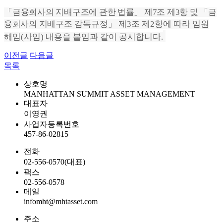
「
금융회사의 지배구조에 관한 법률
」
제
7
조 제3
항 및
「
금
융회사의 지배
구조 감독규정
」
제
3
조 제
2
항에 따라 임원
해임(사임) 내용을 붙임과 같이 공시합니다.
이전글
다음글
목록
상호명
MANHATTAN SUMMIT ASSET MANAGEMENT
대표자
이영권
사업자등록번호
457-86-02815
전화
02-556-0570(대표)
팩스
02-556-0578
메일
infomht@mhtasset.com
주소