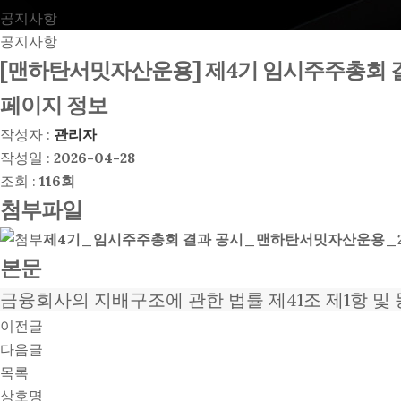
공지사항
공지사항
[맨하탄서밋자산운용] 제4기 임시주주총회 
페이지 정보
작성자 :
관리자
작성일 :
2026-04-28
조회 :
116회
첨부파일
제4기_임시주주총회 결과 공시_맨하탄서밋자산운용_2026
본문
금융회사의 지배구조에 관한 법률 제41조 제1항 및
이전글
다음글
목록
상호명