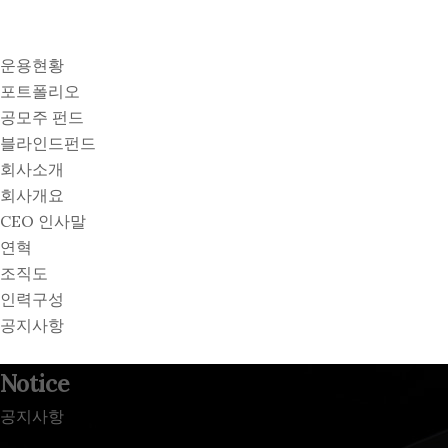
운용현황
포트폴리오
공모주 펀드
블라인드펀드
회사소개
회사개요
CEO 인사말
연혁
조직도
인력구성
공지사항
Notice
공지사항