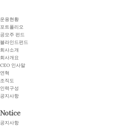
운용현황
포트폴리오
공모주 펀드
블라인드펀드
회사소개
회사개요
CEO 인사말
연혁
조직도
인력구성
공지사항
Notice
공지사항