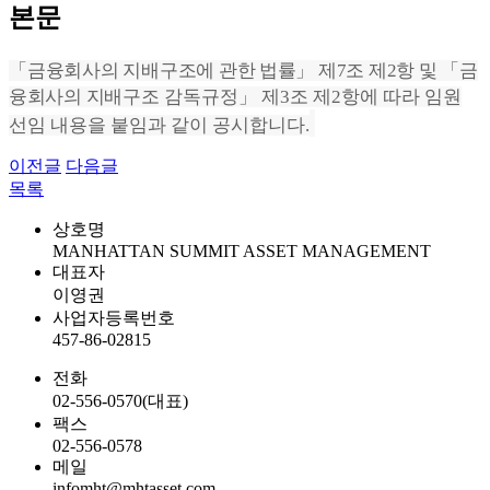
본문
「
금융회사의 지배구조에 관한 법률
」
제
7
조 제
2
항 및
「
금
융회사의 지배
구조 감독규정
」
제
3
조 제
2
항에 따라 임원
선임 내용을 붙임과 같이 공시합니다.
이전글
다음글
목록
상호명
MANHATTAN SUMMIT ASSET MANAGEMENT
대표자
이영권
사업자등록번호
457-86-02815
전화
02-556-0570(대표)
팩스
02-556-0578
메일
infomht@mhtasset.com