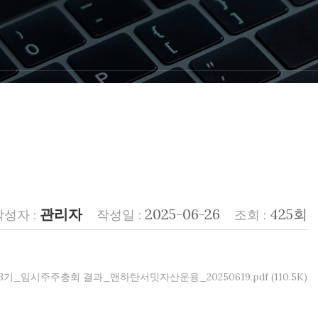
관리자
2025-06-26
425회
작성자 :
작성일 :
조회 :
3기_임시주주총회 결과_맨하탄서밋자산운용_20250619.pdf
(110.5K)