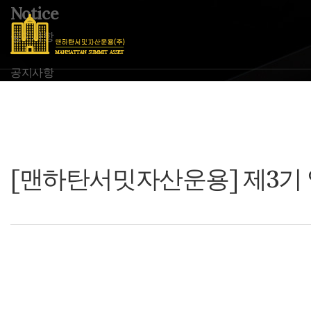
Notice
공지사항
공지사항
[맨하탄서밋자산운용] 제3기
본문