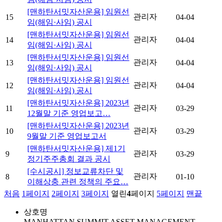
[맨하탄서밋자산운용] 임원선
관리자
15
04-04
임(해임·사임) 공시
[맨하탄서밋자산운용] 임원선
관리자
14
04-04
임(해임·사임) 공시
[맨하탄서밋자산운용] 임원선
관리자
13
04-04
임(해임·사임) 공시
[맨하탄서밋자산운용] 임원선
관리자
12
04-04
임(해임·사임) 공시
[맨하탄서밋자산운용] 2023년
관리자
11
03-29
12월말 기준 영업보고…
[맨하탄서밋자산운용] 2023년
관리자
10
03-29
9월말 기준 영업보고서
[맨하탄서밋자산운용] 제1기
관리자
9
03-29
정기주주총회 결과 공시
[수시공시] 정보교류차단 및
관리자
8
01-10
이해상충 관련 정책의 주요…
처음
1
페이지
2
페이지
3
페이지
열린
4
페이지
5
페이지
맨끝
상호명
MANHATTAN SUMMIT ASSET MANAGEMENT